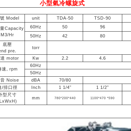
小型氣冷螺旋式
號 Model
unit
TDA-50
TSD-90
60Hz
50
96
Capacity
M3/Hr
50Hz
42
80
底壓
torr
end pre.
達 motor
Kw
2.2
4.6
60Hz
速, rpm
50Hz
音 Noise
dBA
70/80
進/排口徑
Inch
1 1/4"
1 1/2"
外型尺寸
mm
780*200*440
1100*470 *590
(LxWxH)