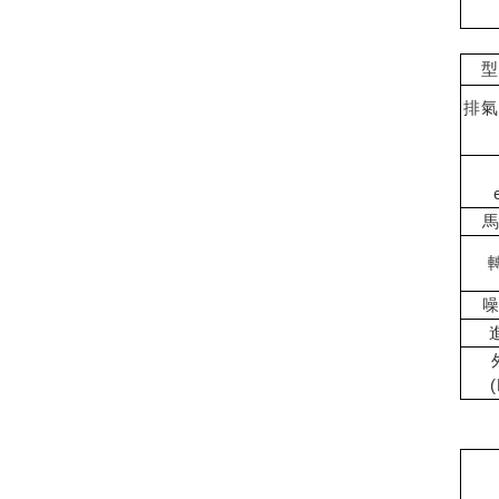
型
排氣量
馬
轉
噪