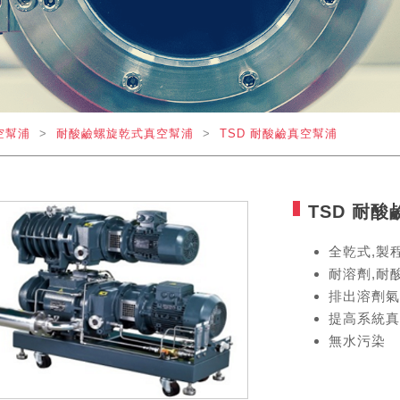
空幫浦
>
耐酸鹼螺旋乾式真空幫浦
>
TSD 耐酸鹼真空幫浦
TSD 耐
全乾式,製
耐溶劑,耐
排出溶劑氣
提高系統真
無水污染