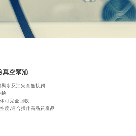
酸鹼真空幫浦
程與水及油完全無接觸
酸鹼
体可完全回收
空度,適合操作高品質產品